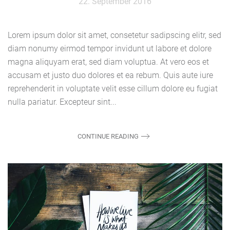
22. September 2016
Lorem ipsum dolor sit amet, consetetur sadipscing elitr, sed
diam nonumy eirmod tempor invidunt ut labore et dolore
magna aliquyam erat, sed diam voluptua. At vero eos et
accusam et justo duo dolores et ea rebum. Quis aute iure
reprehenderit in voluptate velit esse cillum dolore eu fugiat
nulla pariatur. Excepteur sint...
CONTINUE READING